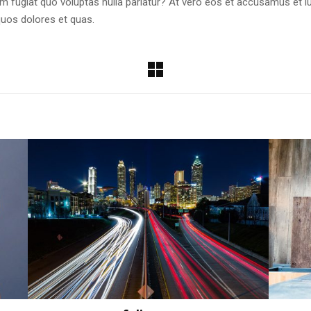
um fugiat quo voluptas nulla pariatur? At vero eos et accusamus et i
quos dolores et quas.