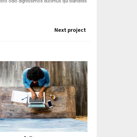
usto odio dignissimos ducimus qui blanditiis
Next project