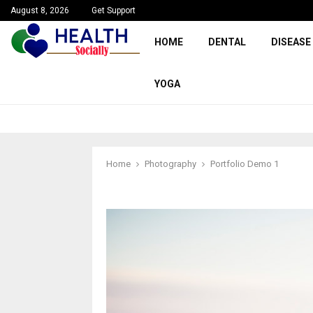
August 8, 2026
Get Support
HOME
DENTAL
DISEASE
YOGA
Home
Photography
Portfolio Demo 1