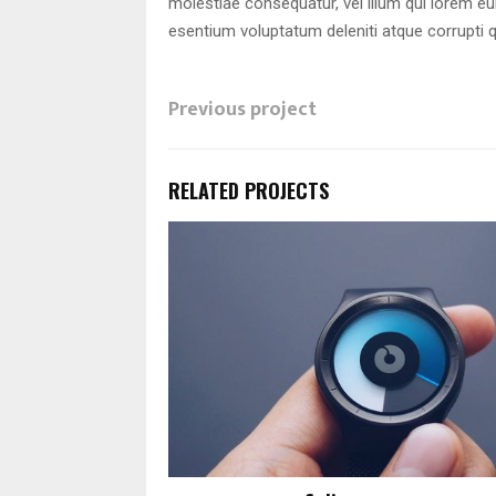
molestiae consequatur, vel illum qui lorem e
esentium voluptatum deleniti atque corrupti 
Previous project
RELATED PROJECTS