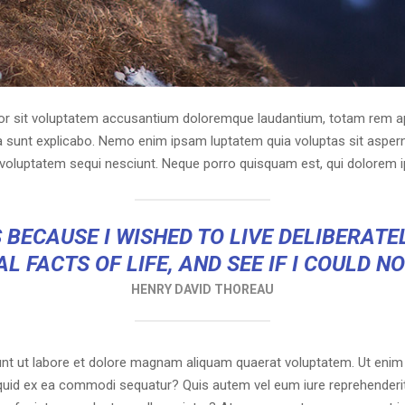
ror sit voluptatem accusantium doloremque laudantium, totam rem ap
cta sunt explicabo. Nemo enim ipsam luptatem quia voluptas sit asperna
voluptatem sequi nesciunt. Neque porro quisquam est, qui dolorem i
 BECAUSE I WISHED TO LIVE DELIBERATEL
L FACTS OF LIFE, AND SEE IF I COULD N
HENRY DAVID THOREAU
t ut labore et dolore magnam aliquam quaerat voluptatem. Ut enim
liquid ex ea commodi sequatur? Quis autem vel eum iure reprehenderit 